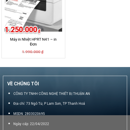
1.250.000
₫
Máy in Nhiệt HPRT N41 – in
Đơn
Giá
Giá
1.990.000
₫
gốc
hiện
là:
tại
1.990.000₫.
là:
1.250.000₫.
VỀ CHÚNG TÔI
CÔNG TY TNHH CÔNG NGHỆ THIẾT BỊ THUẬN AN
Địa chỉ: 73 Ngô Từ, P Lam Sơn, TP Thanh Hoá
MSDN: 2803020695
Ngày cấp: 22/04/2022