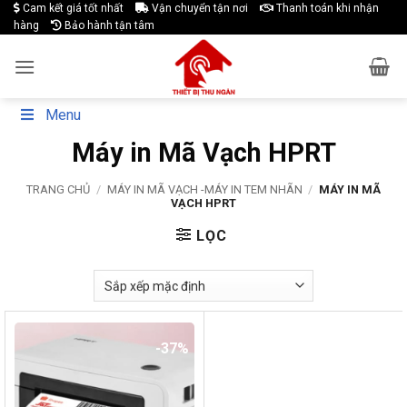
Skip
Cam kết giá tốt nhất
Vận chuyển tận nơi
Thanh toán khi nhận
hàng
Bảo hành tận tâm
to
content
Menu
Máy in Mã Vạch HPRT
TRANG CHỦ
/
MÁY IN MÃ VẠCH -MÁY IN TEM NHÃN
/
MÁY IN MÃ
VẠCH HPRT
LỌC
-37%