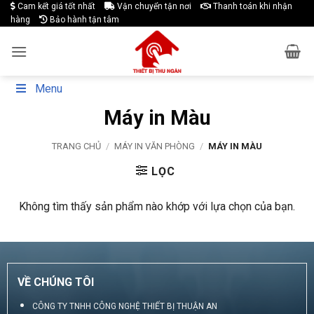
Skip
Cam kết giá tốt nhất
Vận chuyển tận nơi
Thanh toán khi nhận
hàng
Bảo hành tận tâm
to
content
Menu
Máy in Màu
TRANG CHỦ
/
MÁY IN VĂN PHÒNG
/
MÁY IN MÀU
LỌC
Không tìm thấy sản phẩm nào khớp với lựa chọn của bạn.
VỀ CHÚNG TÔI
CÔNG TY TNHH CÔNG NGHỆ THIẾT BỊ THUẬN AN