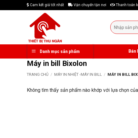
Skip
Cam kết giá tốt nhất
Vận chuyển tận nơi
Thanh toán k
to
content
Tìm
kiếm:
Bán 
Danh mục sản phẩm
Máy in bill Bixolon
TRANG CHỦ
/
MÁY IN NHIỆT -MÁY IN BILL
/
MÁY IN BILL BI
Không tìm thấy sản phẩm nào khớp với lựa chọn của