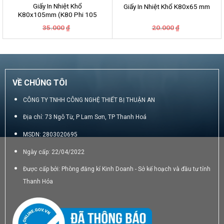
Giấy In Nhiệt Khổ
Giấy In Nhiệt Khổ K80x65 mm
K80x105mm (K80 Phi 105
mm)
Giá
Giá
Giá
Giá
35.000
20.000
₫
₫
gốc
hiện
gốc
hiện
là:
tại
là:
tại
35.000₫.
là:
20.000₫.
là:
30.000₫.
16.000₫.
VỀ CHÚNG TÔI
CÔNG TY TNHH CÔNG NGHỆ THIẾT BỊ THUẬN AN
Địa chỉ: 73 Ngô Từ, P Lam Sơn, TP Thanh Hoá
MSDN: 2803020695
Ngày cấp: 22/04/2022
Được cấp bởi: Phòng đăng kí Kinh Doanh - Sở kế hoạch và đầu tư tỉnh
Thanh Hóa