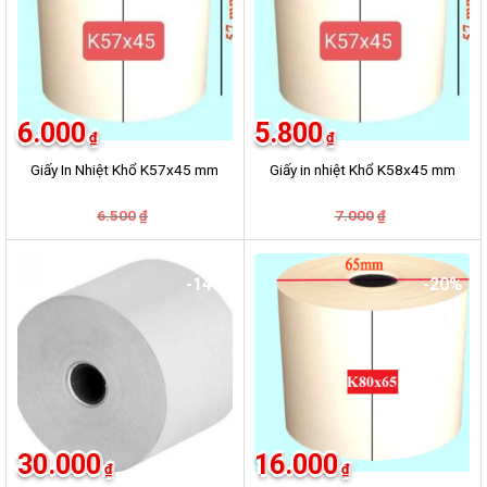
6.000
5.800
₫
₫
Giấy In Nhiệt Khổ K57x45 mm
Giấy in nhiệt Khổ K58x45 mm
Giá
Giá
Giá
Giá
6.500
7.000
₫
₫
gốc
hiện
gốc
hiện
là:
tại
là:
tại
6.500₫.
là:
7.000₫.
là:
6.000₫.
5.800₫.
-14%
-20%
30.000
16.000
₫
₫