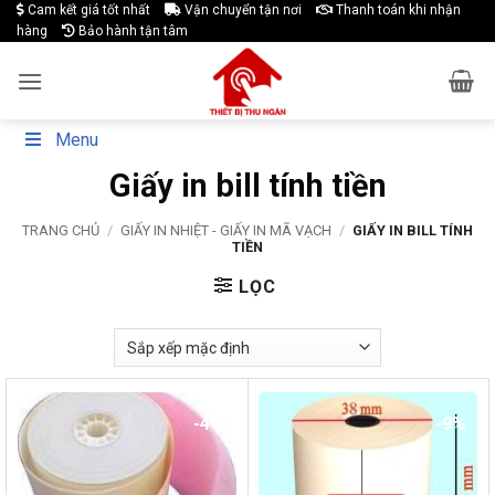
Skip
Cam kết giá tốt nhất
Vận chuyển tận nơi
Thanh toán khi nhận
hàng
Bảo hành tận tâm
to
content
Menu
Giấy in bill tính tiền
TRANG CHỦ
/
GIẤY IN NHIỆT - GIẤY IN MÃ VẠCH
/
GIẤY IN BILL TÍNH
TIỀN
LỌC
-4%
-9%