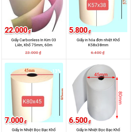
22.000
5.800
₫
₫
Giấy Carbonless In Kim 03
Giấy in hóa đơn nhiệt Khổ
Liên, Khổ 75mm, 60m
K58x38mm
Giá
Giá
Giá
Giá
23.000
6.400
₫
₫
gốc
hiện
gốc
hiện
là:
tại
là:
tại
23.000₫.
là:
6.400₫.
là:
22.000₫.
5.800₫.
-13%
-17%
7.000
6.500
₫
₫
Giấy In Nhiệt Bọc Bạc Khổ
Giấy In Nhiệt Bọc Bạc Khổ