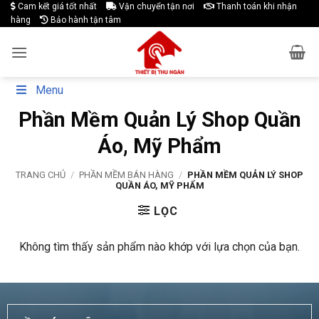
Skip
Cam kết giá tốt nhất
Vận chuyển tận nơi
Thanh toán khi nhận
hàng
Bảo hành tận tâm
to
content
Menu
Phần Mềm Quản Lý Shop Quần
Áo, Mỹ Phẩm
TRANG CHỦ
/
PHẦN MỀM BÁN HÀNG
/
PHẦN MỀM QUẢN LÝ SHOP
QUẦN ÁO, MỸ PHẨM
LỌC
Không tìm thấy sản phẩm nào khớp với lựa chọn của bạn.