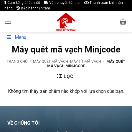
Skip
Cam kết giá tốt nhất
Vận chuyển tận nơi
Thanh toán khi nhận
hàng
Bảo hành tận tâm
to
content
Menu
Máy quét mã vạch Minjcode
TRANG CHỦ
/
MÁY QUÉT MÃ VẠCH -MÁY TÍT MÃ VẠCH
/
MÁY QUÉT
MÃ VẠCH MINJCODE
LỌC
Không tìm thấy sản phẩm nào khớp với lựa chọn của bạn.
VỀ CHÚNG TÔI