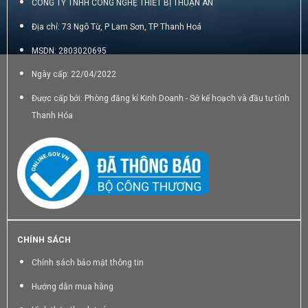
CÔNG TY TNHH CÔNG NGHỆ THIẾT BỊ THUẬN AN
Địa chỉ: 73 Ngô Từ, P Lam Sơn, TP Thanh Hoá
MSDN: 2803020695
Ngày cấp: 22/04/2022
Được cấp bởi: Phòng đăng kí Kinh Doanh - Sở kế hoạch và đầu tư tỉnh
Thanh Hóa
CHÍNH SÁCH
Chính sách bảo mật thông tin
Hướng dẫn mua hàng