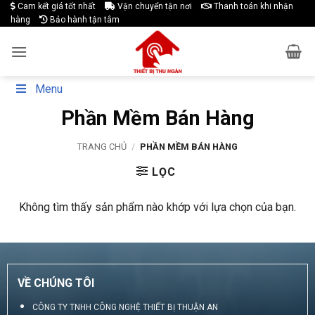
Skip
Cam kết giá tốt nhất
Vận chuyển tận nơi
Thanh toán khi nhận
hàng
Bảo hành tận tâm
to
content
Menu
Phần Mềm Bán Hàng
TRANG CHỦ
/
PHẦN MỀM BÁN HÀNG
LỌC
Không tìm thấy sản phẩm nào khớp với lựa chọn của bạn.
VỀ CHÚNG TÔI
CÔNG TY TNHH CÔNG NGHỆ THIẾT BỊ THUẬN AN