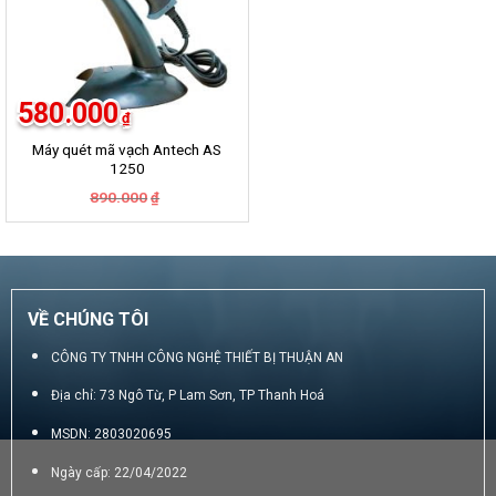
580.000
₫
Máy quét mã vạch Antech AS
1250
Giá
Giá
890.000
₫
gốc
hiện
là:
tại
890.000₫.
là:
580.000₫.
VỀ CHÚNG TÔI
CÔNG TY TNHH CÔNG NGHỆ THIẾT BỊ THUẬN AN
Địa chỉ: 73 Ngô Từ, P Lam Sơn, TP Thanh Hoá
MSDN: 2803020695
Ngày cấp: 22/04/2022