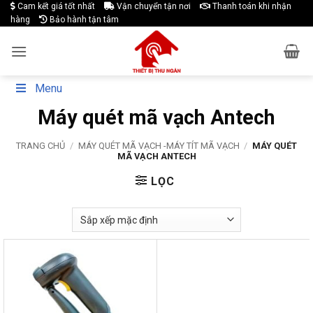
Skip
Cam kết giá tốt nhất
Vận chuyển tận nơi
Thanh toán khi nhận
hàng
Bảo hành tận tâm
to
content
Menu
Máy quét mã vạch Antech
TRANG CHỦ
/
MÁY QUÉT MÃ VẠCH -MÁY TÍT MÃ VẠCH
/
MÁY QUÉT
MÃ VẠCH ANTECH
LỌC
-35%