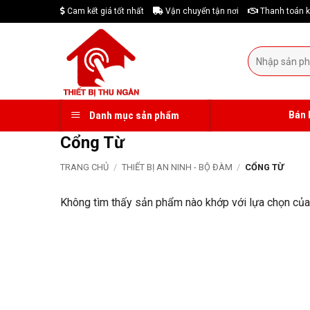
Skip
Cam kết giá tốt nhất
Vận chuyển tận nơi
Thanh toán k
to
content
Tìm
kiếm:
Bán 
Danh mục sản phẩm
Cổng Từ
TRANG CHỦ
/
THIẾT BỊ AN NINH - BỘ ĐÀM
/
CỔNG TỪ
Không tìm thấy sản phẩm nào khớp với lựa chọn của