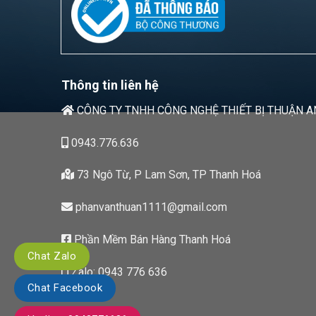
Thông tin liên hệ
CÔNG TY TNHH CÔNG NGHỆ THIẾT BỊ THUẬN A
0943.776.636
73 Ngô Từ, P Lam Sơn, TP Thanh Hoá
phanvanthuan1111@gmail.com
Phần Mềm Bán Hàng Thanh Hoá
Chat Zalo
Zalo: 0943 776 636
Chat Facebook