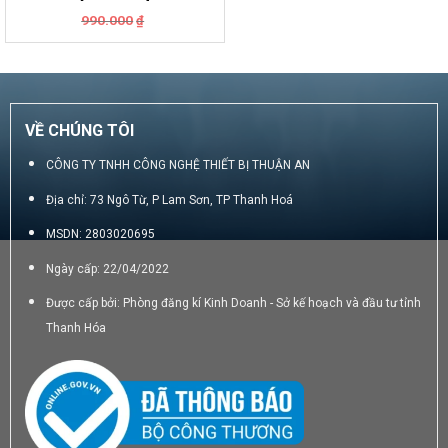
Giá
Giá
990.000
₫
gốc
hiện
là:
tại
990.000₫.
là:
800.000₫.
VỀ CHÚNG TÔI
CÔNG TY TNHH CÔNG NGHỆ THIẾT BỊ THUẬN AN
Địa chỉ: 73 Ngô Từ, P Lam Sơn, TP Thanh Hoá
MSDN: 2803020695
Ngày cấp: 22/04/2022
Được cấp bởi: Phòng đăng kí Kinh Doanh - Sở kế hoạch và đầu tư tỉnh
Thanh Hóa