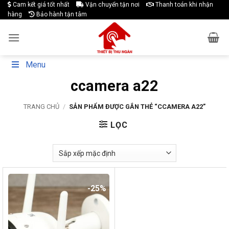
Skip
Cam kết giá tốt nhất
Vận chuyển tận nơi
Thanh toán khi nhận
hàng
Bảo hành tận tâm
to
content
Menu
ccamera a22
TRANG CHỦ
/
SẢN PHẨM ĐƯỢC GẮN THẺ “CCAMERA A22”
LỌC
-25%