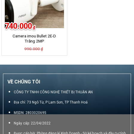
740.000
₫
Camera imou Bullet 2E-D
Trắng 2MP
Giá
Giá
990.000
₫
gốc
hiện
là:
tại
990.000₫.
là:
740.000₫.
VỀ CHÚNG TÔI
CÔNG TY TNHH CÔNG NGHỆ THIẾT BỊ THUẬN AN
Địa chỉ: 73 Ngô Từ, P Lam Sơn, TP Thanh Hoá
MSDN: 2803020695
Ngày cấp: 22/04/2022
Được cấp bởi: Phòng đăng kí Kinh Doanh - Sở kế hoạch và đầu tư tỉnh