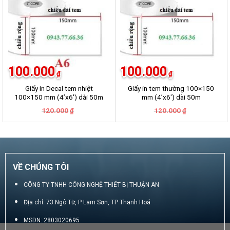
100.000
100.000
₫
₫
Giấy in Decal tem nhiệt
Giấy in tem thường 100×150
100×150 mm (4’x6′) dài 50m
mm (4’x6′) dài 50m
Giá
Giá
Giá
Giá
120.000
120.000
₫
₫
gốc
hiện
gốc
hiện
là:
tại
là:
tại
120.000₫.
là:
120.000₫.
là:
100.000₫.
100.000₫.
VỀ CHÚNG TÔI
CÔNG TY TNHH CÔNG NGHỆ THIẾT BỊ THUẬN AN
Địa chỉ: 73 Ngô Từ, P Lam Sơn, TP Thanh Hoá
MSDN: 2803020695