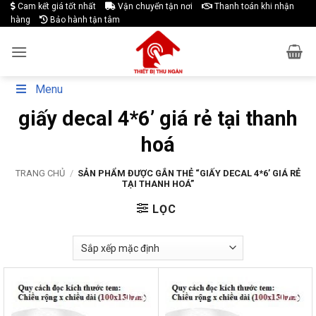
Skip
Cam kết giá tốt nhất
Vận chuyển tận nơi
Thanh toán khi nhận
hàng
Bảo hành tận tâm
to
content
Menu
giấy decal 4*6’ giá rẻ tại thanh
hoá
TRANG CHỦ
/
SẢN PHẨM ĐƯỢC GẮN THẺ “GIẤY DECAL 4*6’ GIÁ RẺ
TẠI THANH HOÁ”
LỌC
-17%
-17%