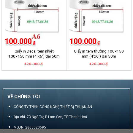
100.000
100.000
₫
₫
Giấy in Decal tem nhiệt
Giấy in tem thường 100×150
100×150 mm (4’x6′) dài 50m
mm (4’x6′) dài 50m
Giá
Giá
Giá
Giá
120.000
120.000
₫
₫
gốc
hiện
gốc
hiện
là:
tại
là:
tại
120.000₫.
là:
120.000₫.
là:
100.000₫.
100.000₫.
VỀ CHÚNG TÔI
CÔNG TY TNHH CÔNG NGHỆ THIẾT BỊ THUẬN AN
Địa chỉ: 73 Ngô Từ, P Lam Sơn, TP Thanh Hoá
MSDN: 2803020695