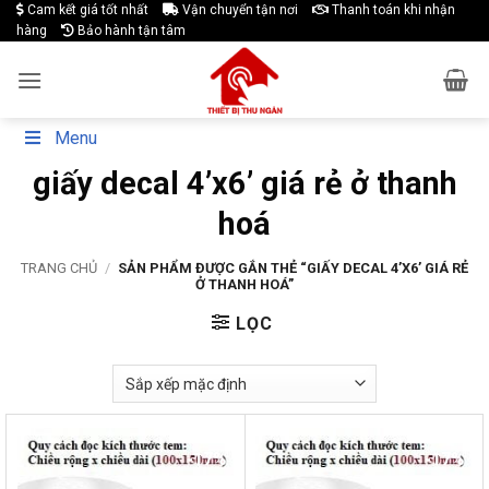
Skip
Cam kết giá tốt nhất
Vận chuyển tận nơi
Thanh toán khi nhận
hàng
Bảo hành tận tâm
to
content
Menu
giấy decal 4’x6’ giá rẻ ở thanh
hoá
TRANG CHỦ
/
SẢN PHẨM ĐƯỢC GẮN THẺ “GIẤY DECAL 4’X6’ GIÁ RẺ
Ở THANH HOÁ”
LỌC
-17%
-17%