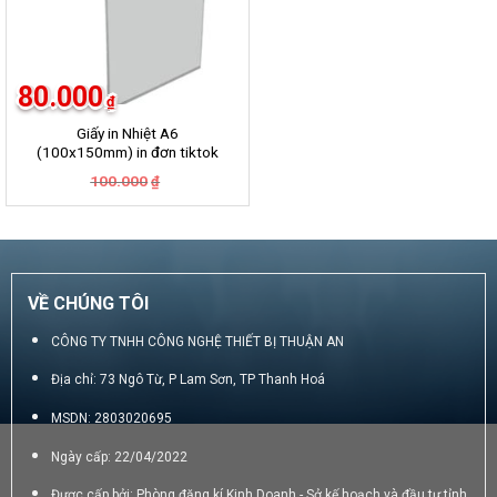
80.000
₫
Giấy in Nhiệt A6
(100x150mm) in đơn tiktok
ShopPee Lazada …….
Giá
Giá
100.000
₫
gốc
hiện
là:
tại
100.000₫.
là:
80.000₫.
VỀ CHÚNG TÔI
CÔNG TY TNHH CÔNG NGHỆ THIẾT BỊ THUẬN AN
Địa chỉ: 73 Ngô Từ, P Lam Sơn, TP Thanh Hoá
MSDN: 2803020695
Ngày cấp: 22/04/2022
Được cấp bởi: Phòng đăng kí Kinh Doanh - Sở kế hoạch và đầu tư tỉnh