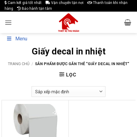
Skip
Cam kết giá tốt nhất
Vận chuyển tận nơi
Thanh toán khi nhận
hàng
Bảo hành tận tâm
to
content
Menu
Giấy decal in nhiệt
TRANG CHỦ
/
SẢN PHẨM ĐƯỢC GẮN THẺ “GIẤY DECAL IN NHIỆT”
LỌC
-20%