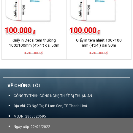
100.000
100.000
₫
₫
Giấy in Decal tem thường
Giấy in tem nhiệt 100×100
100x100mm (4’x4′) dài 50m
mm (4’x4′) dài 50m
Giá
Giá
Giá
Giá
120.000
120.000
₫
₫
gốc
hiện
gốc
hiện
là:
tại
là:
tại
120.000₫.
là:
120.000₫.
là:
100.000₫.
100.000₫.
VỀ CHÚNG TÔI
CÔNG TY TNHH CÔNG NGHỆ THIẾT BỊ THUẬN AN
Địa chỉ: 73 Ngô Từ, P Lam Sơn, TP Thanh Hoá
MSDN: 2803020695
Ngày cấp: 22/04/2022