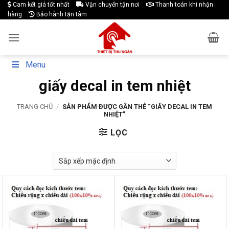
Skip
Cam kết giá tốt nhất
Vận chuyển tận nơi
Thanh toán khi nhận
hàng
Bảo hành tận tâm
to
content
Menu
giấy decal in tem nhiệt
TRANG CHỦ
/
SẢN PHẨM ĐƯỢC GẮN THẺ “GIẤY DECAL IN TEM
NHIỆT”
LỌC
-17%
-17%