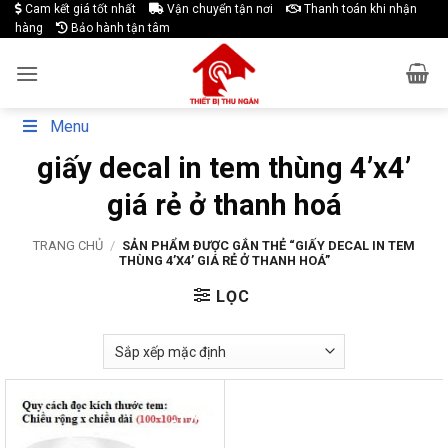
Skip
Cam kết giá tốt nhất
Vận chuyển tận nơi
Thanh toán khi nhận
hàng
Bảo hành tận tâm
to
content
Menu
giấy decal in tem thùng 4’x4’
giá rẻ ở thanh hoá
TRANG CHỦ
/
SẢN PHẨM ĐƯỢC GẮN THẺ “GIẤY DECAL IN TEM
THÙNG 4’X4’ GIÁ RẺ Ở THANH HOÁ”
LỌC
-17%