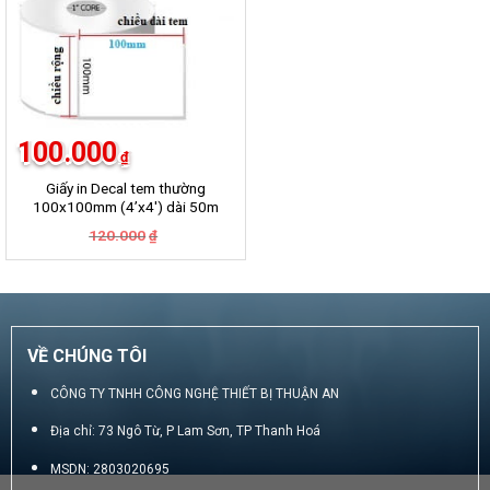
100.000
₫
Giấy in Decal tem thường
100x100mm (4’x4′) dài 50m
Giá
Giá
120.000
₫
gốc
hiện
là:
tại
120.000₫.
là:
100.000₫.
VỀ CHÚNG TÔI
CÔNG TY TNHH CÔNG NGHỆ THIẾT BỊ THUẬN AN
Địa chỉ: 73 Ngô Từ, P Lam Sơn, TP Thanh Hoá
MSDN: 2803020695