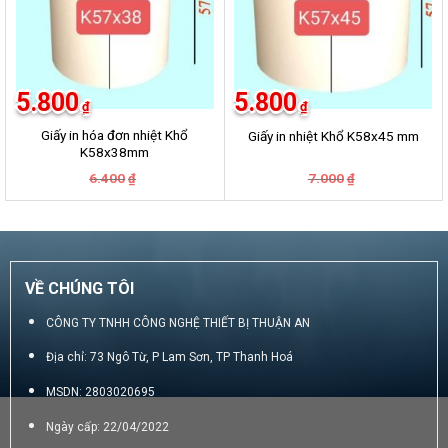
5.800
5.800
₫
₫
Giấy in hóa đơn nhiệt Khổ
Giấy in nhiệt Khổ K58x45 mm
K58x38mm
Giá
Giá
Giá
Giá
6.400
7.000
₫
₫
gốc
hiện
gốc
hiện
là:
tại
là:
tại
6.400₫.
là:
7.000₫.
là:
5.800₫.
5.800₫.
VỀ CHÚNG TÔI
CÔNG TY TNHH CÔNG NGHỆ THIẾT BỊ THUẬN AN
Địa chỉ: 73 Ngô Từ, P Lam Sơn, TP Thanh Hoá
MSDN: 2803020695
Ngày cấp: 22/04/2022