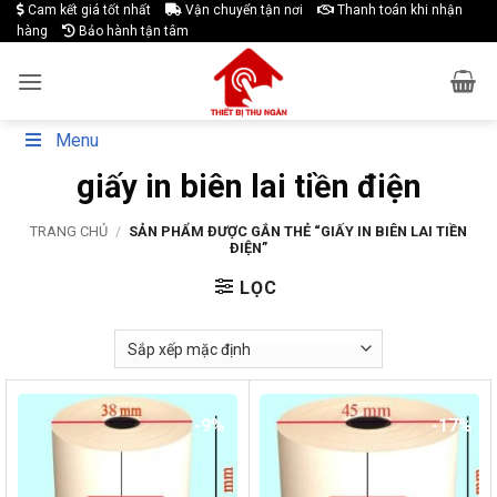
Skip
Cam kết giá tốt nhất
Vận chuyển tận nơi
Thanh toán khi nhận
hàng
Bảo hành tận tâm
to
content
Menu
giấy in biên lai tiền điện
TRANG CHỦ
/
SẢN PHẨM ĐƯỢC GẮN THẺ “GIẤY IN BIÊN LAI TIỀN
ĐIỆN”
LỌC
-9%
-17%