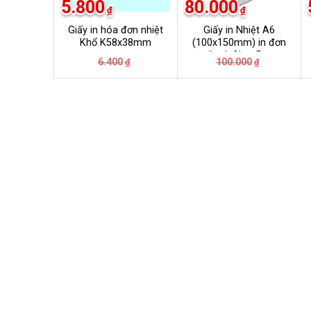
5.800
80.000
₫
₫
Giấy in hóa đơn nhiệt
Giấy in Nhiệt A6
Khổ K58x38mm
(100x150mm) in đơn
tiktok ShopPee
Giá
Giá
Giá
Giá
6.400
100.000
₫
₫
Lazada …….
gốc
hiện
gốc
hiện
là:
tại
là:
tại
6.400₫.
là:
100.000₫.
là:
5.800₫.
80.000₫.