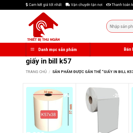
Skip
Cam kết giá tốt nhất
Vận chuyển tận nơi
Thanh toán k
to
content
Tìm
kiếm:
Bán 
Danh mục sản phẩm
giấy in bill k57
TRANG CHỦ
/
SẢN PHẨM ĐƯỢC GẮN THẺ “GIẤY IN BILL K57
-9%
-20%