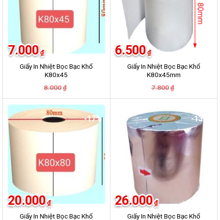
7.000
6.500
₫
₫
Giấy In Nhiệt Bọc Bạc Khổ
Giấy In Nhiệt Bọc Bạc Khổ
K80x45
K80x45mm
Giá
Giá
Giá
Giá
8.000
7.800
₫
₫
gốc
hiện
gốc
hiện
là:
tại
là:
tại
8.000₫.
là:
7.800₫.
là:
7.000₫.
6.500₫.
-17%
-13%
20.000
26.000
₫
₫
Giấy In Nhiệt Bọc Bạc Khổ
Giấy In Nhiệt Bọc Bạc Khổ