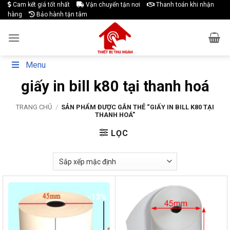
Skip
Cam kết giá tốt nhất
Vận chuyển tận nơi
Thanh toán khi nhận
hàng
Bảo hành tận tâm
to
content
Menu
giấy in bill k80 tại thanh hoá
TRANG CHỦ
/
SẢN PHẨM ĐƯỢC GẮN THẺ “GIẤY IN BILL K80 TẠI
THANH HOÁ”
LỌC
-13%
-17%