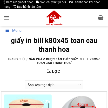
Skip
Cam kết giá tốt nhất
Vận chuyển tận nơi
Thanh toán khi nhận
hàng
Bảo hành tận tâm
to
content
Menu
giấy in bill k80x45 toan cau
thanh hoa
TRANG CHỦ
/
SẢN PHẨM ĐƯỢC GẮN THẺ “GIẤY IN BILL K80X45
TOAN CAU THANH HOA”
LỌC
-13%
-17%