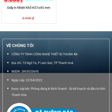
₫
Giấy In Nhiệt Khổ K57x45 mm
Giá
Giá
6.500
₫
gốc
hiện
là:
tại
6.500₫.
là:
6.000₫.
VỀ CHÚNG TÔI
CÔNG TY TNHH CÔNG NGHỆ THIẾT BỊ THUẬN AN
Địa chỉ: 73 Ngô Từ, P Lam Sơn, TP Thanh Hoá
MSDN: 2803020695
Ngày cấp: 22/04/2022
Được cấp bởi: Phòng đăng kí Kinh Doanh - Sở kế hoạch và đầu tư tỉnh
Thanh Hóa