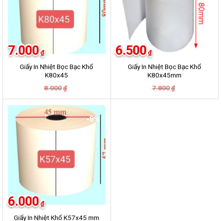
7.000
6.500
₫
₫
Giấy In Nhiệt Bọc Bạc Khổ
Giấy In Nhiệt Bọc Bạc Khổ
K80x45
K80x45mm
Giá
Giá
Giá
Giá
8.000
7.800
₫
₫
gốc
hiện
gốc
hiện
là:
tại
là:
tại
8.000₫.
là:
7.800₫.
là:
7.000₫.
6.500₫.
-8%
6.000
₫
Giấy In Nhiệt Khổ K57x45 mm