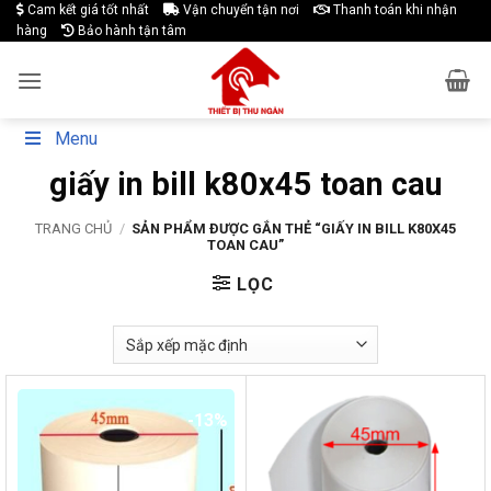
Skip
Cam kết giá tốt nhất
Vận chuyển tận nơi
Thanh toán khi nhận
hàng
Bảo hành tận tâm
to
content
Menu
giấy in bill k80x45 toan cau
TRANG CHỦ
/
SẢN PHẨM ĐƯỢC GẮN THẺ “GIẤY IN BILL K80X45
TOAN CAU”
LỌC
-13%
-17%