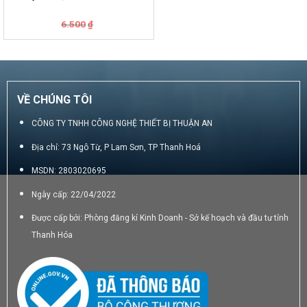
Giá
Giá
6.500
₫
gốc
hiện
là:
tại
6.500₫.
là:
6.000₫.
VỀ CHÚNG TÔI
CÔNG TY TNHH CÔNG NGHỆ THIẾT BỊ THUẬN AN
Địa chỉ: 73 Ngô Từ, P Lam Sơn, TP Thanh Hoá
MSDN: 2803020695
Ngày cấp: 22/04/2022
Được cấp bởi: Phòng đăng kí Kinh Doanh - Sở kế hoạch và đầu tư tỉnh
Thanh Hóa