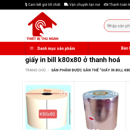
Skip
Cam kết giá tốt nhất
Vận chuyển tận nơi
Thanh toán k
to
content
Tìm
kiếm:
Bán 
Danh mục sản phẩm
giấy in bill k80x80 ở thanh hoá
TRANG CHỦ
/
SẢN PHẨM ĐƯỢC GẮN THẺ “GIẤY IN BILL K8
-17%
-13%