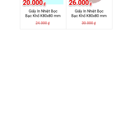
20.000
26.000
₫
₫
Giấy In Nhiệt Bọc
Giấy In Nhiệt Bọc
Bạc Khổ K80x80 mm
Bạc Khổ K80x80 mm
Giá
Giá
Giá
Giá
24.000
30.000
₫
₫
gốc
hiện
gốc
hiện
là:
tại
là:
tại
24.000₫.
là:
30.000₫.
là:
20.000₫.
26.000₫.