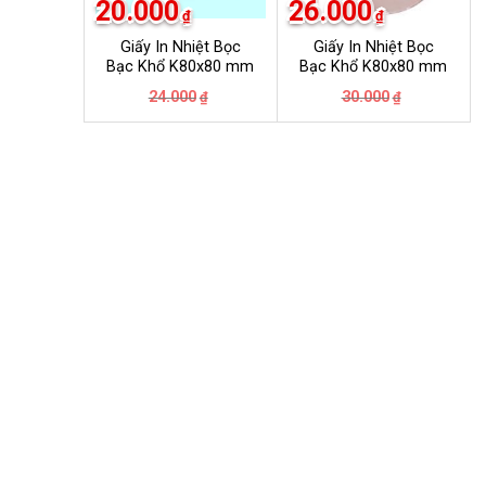
20.000
26.000
₫
₫
Giấy In Nhiệt Bọc
Giấy In Nhiệt Bọc
Bạc Khổ K80x80 mm
Bạc Khổ K80x80 mm
Giá
Giá
Giá
Giá
24.000
30.000
₫
₫
gốc
hiện
gốc
hiện
là:
tại
là:
tại
24.000₫.
là:
30.000₫.
là:
20.000₫.
26.000₫.