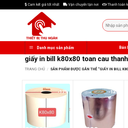
Skip
Cam kết giá tốt nhất
Vận chuyển tận nơi
Thanh toán k
to
content
Tìm
kiếm:
Bán 
Danh mục sản phẩm
giấy in bill k80x80 toan cau than
TRANG CHỦ
/
SẢN PHẨM ĐƯỢC GẮN THẺ “GIẤY IN BILL K8
-17%
-13%