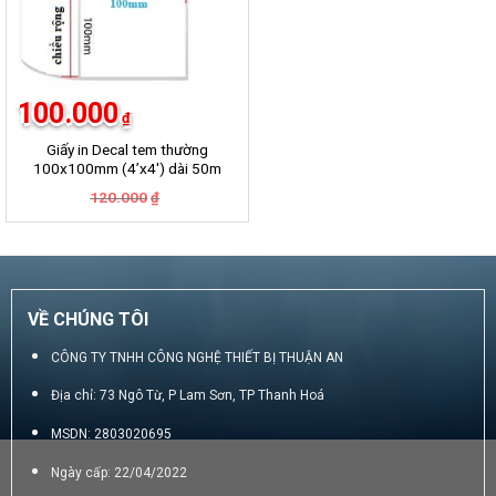
100.000
₫
Giấy in Decal tem thường
100x100mm (4’x4′) dài 50m
Giá
Giá
120.000
₫
gốc
hiện
là:
tại
120.000₫.
là:
100.000₫.
VỀ CHÚNG TÔI
CÔNG TY TNHH CÔNG NGHỆ THIẾT BỊ THUẬN AN
Địa chỉ: 73 Ngô Từ, P Lam Sơn, TP Thanh Hoá
MSDN: 2803020695
Ngày cấp: 22/04/2022