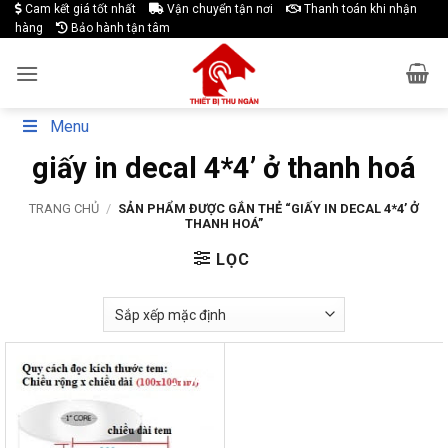
Skip
Cam kết giá tốt nhất
Vận chuyển tận nơi
Thanh toán khi nhận
hàng
Bảo hành tận tâm
to
content
Menu
giấy in decal 4*4’ ở thanh hoá
TRANG CHỦ
/
SẢN PHẨM ĐƯỢC GẮN THẺ “GIẤY IN DECAL 4*4’ Ở
THANH HOÁ”
LỌC
-17%