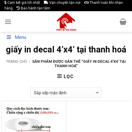
Skip
Cam kết giá tốt nhất
Vận chuyển tận nơi
Thanh toán khi nhận
hàng
Bảo hành tận tâm
to
content
Menu
giấy in decal 4’x4’ tại thanh hoá
TRANG CHỦ
/
SẢN PHẨM ĐƯỢC GẮN THẺ “GIẤY IN DECAL 4’X4’ TẠI
THANH HOÁ”
LỌC
-17%