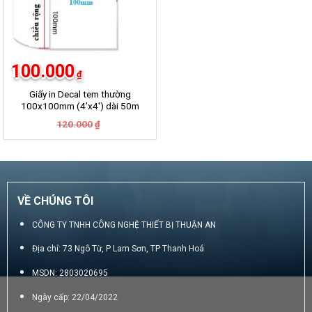
100.000
₫
Giấy in Decal tem thường
100x100mm (4’x4′) dài 50m
Giá
Giá
120.000
₫
gốc
hiện
là:
tại
120.000₫.
là:
100.000₫.
VỀ CHÚNG TÔI
CÔNG TY TNHH CÔNG NGHỆ THIẾT BỊ THUẬN AN
Địa chỉ: 73 Ngô Từ, P Lam Sơn, TP Thanh Hoá
MSDN: 2803020695
Ngày cấp: 22/04/2022