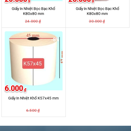
₫
₫
Giấy In Nhiệt Bọc Bạc Khổ
Giấy In Nhiệt Bọc Bạc Khổ
K80x80 mm
K80x80 mm
Giá
Giá
Giá
Giá
24.000
30.000
₫
₫
gốc
hiện
gốc
hiện
là:
tại
là:
tại
24.000₫.
là:
30.000₫.
là:
20.000₫.
26.000₫.
-8%
6.000
₫
Giấy In Nhiệt Khổ K57x45 mm
Giá
Giá
6.500
₫
gốc
hiện
là:
tại
6.500₫.
là:
6.000₫.