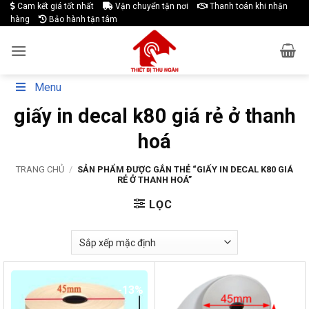
Skip
Cam kết giá tốt nhất
Vận chuyển tận nơi
Thanh toán khi nhận
hàng
Bảo hành tận tâm
to
content
Menu
giấy in decal k80 giá rẻ ở thanh
hoá
TRANG CHỦ
/
SẢN PHẨM ĐƯỢC GẮN THẺ “GIẤY IN DECAL K80 GIÁ
RẺ Ở THANH HOÁ”
LỌC
-13%
-17%