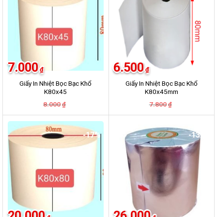
7.000
6.500
₫
₫
Giấy In Nhiệt Bọc Bạc Khổ
Giấy In Nhiệt Bọc Bạc Khổ
K80x45
K80x45mm
Giá
Giá
Giá
Giá
8.000
7.800
₫
₫
gốc
hiện
gốc
hiện
là:
tại
là:
tại
8.000₫.
là:
7.800₫.
là:
7.000₫.
6.500₫.
-17%
-13%
20.000
26.000