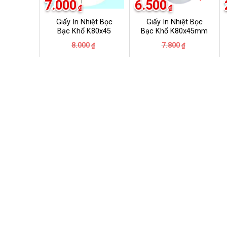
7.000
6.500
₫
₫
Giấy In Nhiệt Bọc
Giấy In Nhiệt Bọc
Bạc Khổ K80x45
Bạc Khổ K80x45mm
Giá
Giá
Giá
Giá
8.000
7.800
₫
₫
gốc
hiện
gốc
hiện
là:
tại
là:
tại
8.000₫.
là:
7.800₫.
là:
7.000₫.
6.500₫.