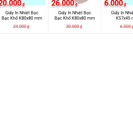
20.000
26.000
6.000
₫
₫
₫
Giấy In Nhiệt Bọc
Giấy In Nhiệt Bọc
Giấy In Nhi
Bạc Khổ K80x80 mm
Bạc Khổ K80x80 mm
K57x45
Giá
Giá
Giá
Giá
24.000
30.000
6.500
₫
₫
gốc
hiện
gốc
hiện
là:
tại
là:
tại
24.000₫.
là:
30.000₫.
là:
20.000₫.
26.000₫.