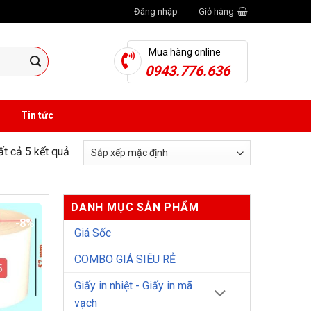
Đăng nhập
Giỏ hàng
Mua hàng online
0943.776.636
Tin tức
tất cả 5 kết quả
DANH MỤC SẢN PHẨM
-8%
Giá Sốc
COMBO GIÁ SIÊU RẺ
Giấy in nhiệt - Giấy in mã
vạch