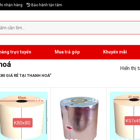
hi nhận hàng
Bảo hành tận tâm
hàng trực tuyến
Mua trả góp
Khuyến mãi
 hoá
Hiển thị 
80 GIÁ RẺ TẠI THANH HOÁ”
-17%
-13%