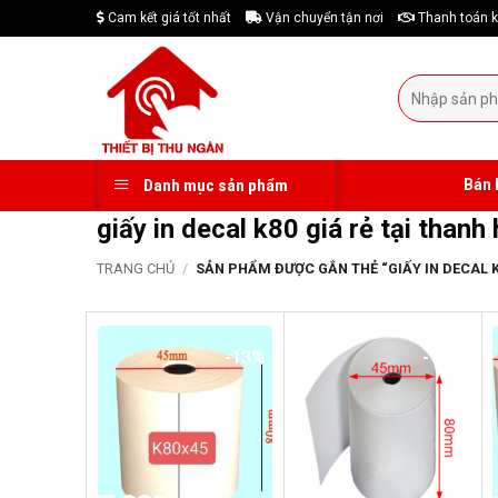
Skip
Cam kết giá tốt nhất
Vận chuyển tận nơi
Thanh toán k
to
content
Tìm
kiếm:
Bán 
Danh mục sản phẩm
giấy in decal k80 giá rẻ tại thanh
TRANG CHỦ
/
SẢN PHẨM ĐƯỢC GẮN THẺ “GIẤY IN DECAL K
-13%
-17%