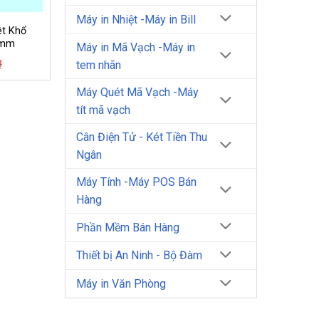
Máy in Nhiệt -Máy in Bill
ệt Khổ
 mm
Máy in Mã Vạch -Máy in
Giá
Giá
₫
tem nhãn
gốc
hiện
là:
tại
Máy Quét Mã Vạch -Máy
6.500₫.
là:
6.000₫.
tít mã vạch
Cân Điện Tử - Két Tiền Thu
Ngân
Máy Tính -Máy POS Bán
Hàng
Phần Mềm Bán Hàng
Thiết bị An Ninh - Bộ Đàm
Máy in Văn Phòng