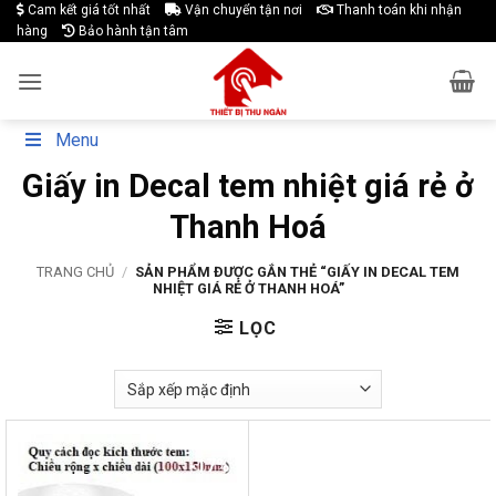
Skip
Cam kết giá tốt nhất
Vận chuyển tận nơi
Thanh toán khi nhận
hàng
Bảo hành tận tâm
to
content
Menu
Giấy in Decal tem nhiệt giá rẻ ở
Thanh Hoá
TRANG CHỦ
/
SẢN PHẨM ĐƯỢC GẮN THẺ “GIẤY IN DECAL TEM
NHIỆT GIÁ RẺ Ở THANH HOÁ”
LỌC
-17%