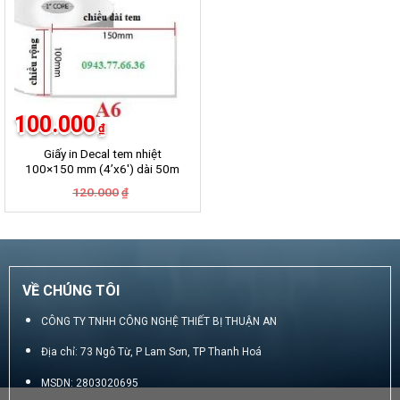
100.000
₫
Giấy in Decal tem nhiệt
100×150 mm (4’x6′) dài 50m
Giá
Giá
120.000
₫
gốc
hiện
là:
tại
120.000₫.
là:
100.000₫.
VỀ CHÚNG TÔI
CÔNG TY TNHH CÔNG NGHỆ THIẾT BỊ THUẬN AN
Địa chỉ: 73 Ngô Từ, P Lam Sơn, TP Thanh Hoá
MSDN: 2803020695