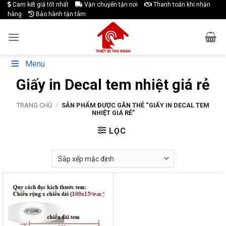
Skip
Cam kết giá tốt nhất
Vận chuyển tận nơi
Thanh toán khi nhận
hàng
Bảo hành tận tâm
to
content
Menu
Giấy in Decal tem nhiệt giá rẻ
TRANG CHỦ
/
SẢN PHẨM ĐƯỢC GẮN THẺ “GIẤY IN DECAL TEM
NHIỆT GIÁ RẺ”
LỌC
-17%