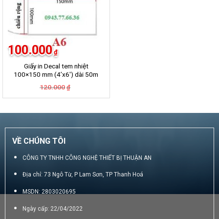
100.000
₫
Giấy in Decal tem nhiệt
100×150 mm (4’x6′) dài 50m
Giá
Giá
120.000
₫
gốc
hiện
là:
tại
120.000₫.
là:
100.000₫.
VỀ CHÚNG TÔI
CÔNG TY TNHH CÔNG NGHỆ THIẾT BỊ THUẬN AN
Địa chỉ: 73 Ngô Từ, P Lam Sơn, TP Thanh Hoá
MSDN: 2803020695
Ngày cấp: 22/04/2022