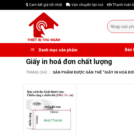
Skip
Cam kết giá tốt nhất
Vận chuyển tận nơi
Thanh toán k
to
content
Tìm
kiếm:
Bán 
Danh mục sản phẩm
Giấy in hoá đơn chất lượng
TRANG CHỦ
/
SẢN PHẨM ĐƯỢC GẮN THẺ “GIẤY IN HOÁ ĐƠ
-17%