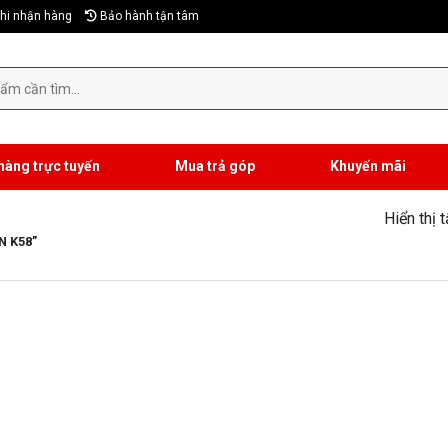
hi nhận hàng
Bảo hành tận tâm
hàng trực tuyến
Mua trả góp
Khuyến mãi
Hiển thị 
N K58”