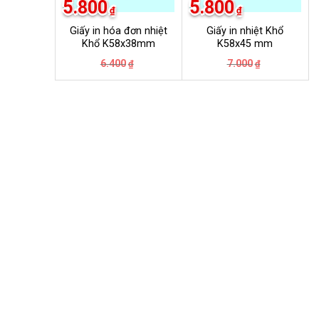
5.800
5.800
₫
₫
Giấy in hóa đơn nhiệt
Giấy in nhiệt Khổ
Khổ K58x38mm
K58x45 mm
Giá
Giá
Giá
Giá
6.400
7.000
₫
₫
gốc
hiện
gốc
hiện
là:
tại
là:
tại
6.400₫.
là:
7.000₫.
là:
5.800₫.
5.800₫.