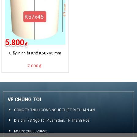
5.800
₫
Giấy in nhiệt Khổ K58x45 mm
Giá
Giá
7.000
₫
gốc
hiện
là:
tại
7.000₫.
là:
5.800₫.
VỀ CHÚNG TÔI
CÔNG TY TNHH CÔNG NGHỆ THIẾT BỊ THUẬN AN
Địa chỉ: 73 Ngô Từ, P Lam Sơn, TP Thanh Hoá
MSDN: 2803020695