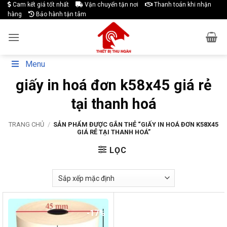
Skip
Cam kết giá tốt nhất
Vận chuyển tận nơi
Thanh toán khi nhận
hàng
Bảo hành tận tâm
to
content
Menu
giấy in hoá đơn k58x45 giá rẻ
tại thanh hoá
TRANG CHỦ
/
SẢN PHẨM ĐƯỢC GẮN THẺ “GIẤY IN HOÁ ĐƠN K58X45
GIÁ RẺ TẠI THANH HOÁ”
LỌC
-17%