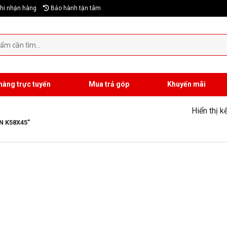
hi nhận hàng
Bảo hành tận tâm
hàng trực tuyến
Mua trả góp
Khuyến mãi
Hiển thị k
N K58X45”