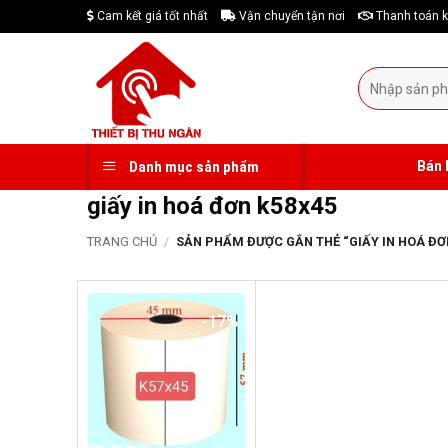
Skip
Cam kết giá tốt nhất
Vận chuyển tận nơi
Thanh toán k
to
content
Tìm
kiếm:
Bán 
Danh mục sản phẩm
giấy in hoá đơn k58x45
TRANG CHỦ
/
SẢN PHẨM ĐƯỢC GẮN THẺ “GIẤY IN HOÁ ĐƠ
-17%