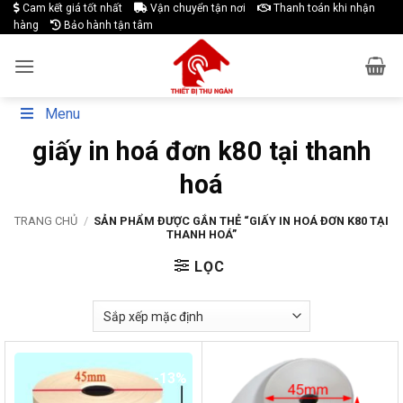
Skip
Cam kết giá tốt nhất
Vận chuyển tận nơi
Thanh toán khi nhận
hàng
Bảo hành tận tâm
to
content
Menu
giấy in hoá đơn k80 tại thanh
hoá
TRANG CHỦ
/
SẢN PHẨM ĐƯỢC GẮN THẺ “GIẤY IN HOÁ ĐƠN K80 TẠI
THANH HOÁ”
LỌC
-13%
-17%