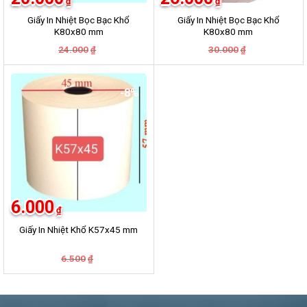
₫
₫
Giấy In Nhiệt Bọc Bạc Khổ
Giấy In Nhiệt Bọc Bạc Khổ
K80x80 mm
K80x80 mm
Giá
Giá
Giá
Giá
24.000
30.000
₫
₫
gốc
hiện
gốc
hiện
là:
tại
là:
tại
24.000₫.
là:
30.000₫.
là:
20.000₫.
26.000₫.
-8%
6.000
₫
Giấy In Nhiệt Khổ K57x45 mm
Giá
Giá
6.500
₫
gốc
hiện
là:
tại
6.500₫.
là:
6.000₫.