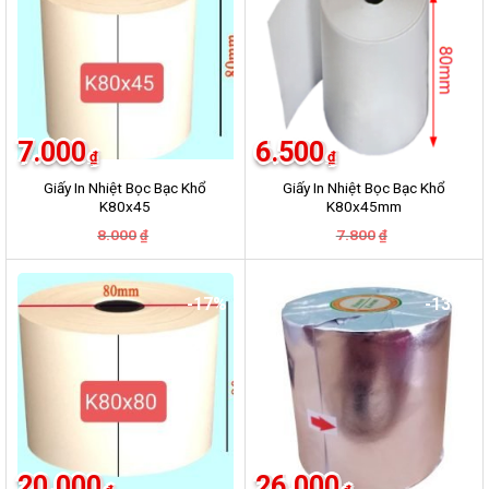
7.000
6.500
₫
₫
Giấy In Nhiệt Bọc Bạc Khổ
Giấy In Nhiệt Bọc Bạc Khổ
K80x45
K80x45mm
Giá
Giá
Giá
Giá
8.000
7.800
₫
₫
gốc
hiện
gốc
hiện
là:
tại
là:
tại
8.000₫.
là:
7.800₫.
là:
7.000₫.
6.500₫.
-17%
-13%
20.000
26.000