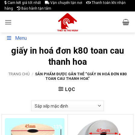
Skip
Cam kết giá tốt nhất
Vận chuyển tận nơi
Thanh toán khi nhận
hàng
Bảo hành tận tâm
to
content
Menu
giấy in hoá đơn k80 toan cau
thanh hoa
TRANG CHỦ
/
SẢN PHẨM ĐƯỢC GẮN THẺ “GIẤY IN HOÁ ĐƠN K80
TOAN CAU THANH HOA”
LỌC
-13%
-17%