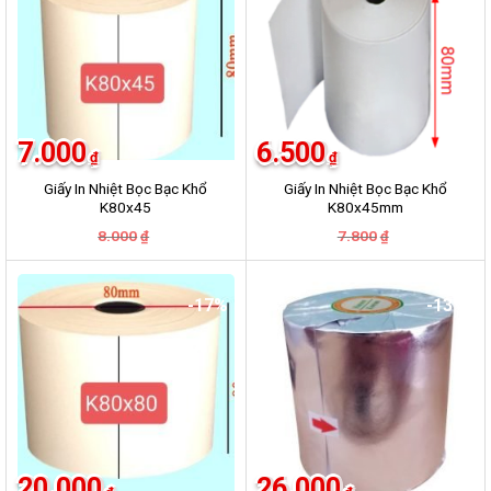
7.000
6.500
₫
₫
Giấy In Nhiệt Bọc Bạc Khổ
Giấy In Nhiệt Bọc Bạc Khổ
K80x45
K80x45mm
Giá
Giá
Giá
Giá
8.000
7.800
₫
₫
gốc
hiện
gốc
hiện
là:
tại
là:
tại
8.000₫.
là:
7.800₫.
là:
7.000₫.
6.500₫.
-17%
-13%
20.000
26.000