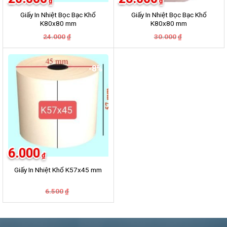
₫
₫
Giấy In Nhiệt Bọc Bạc Khổ
Giấy In Nhiệt Bọc Bạc Khổ
K80x80 mm
K80x80 mm
Giá
Giá
Giá
Giá
24.000
30.000
₫
₫
gốc
hiện
gốc
hiện
là:
tại
là:
tại
24.000₫.
là:
30.000₫.
là:
20.000₫.
26.000₫.
-8%
6.000
₫
Giấy In Nhiệt Khổ K57x45 mm
Giá
Giá
6.500
₫
gốc
hiện
là:
tại
6.500₫.
là:
6.000₫.