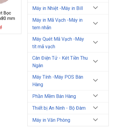
Máy in Nhiệt -Máy in Bill
ệt Bọc
0x80 mm
Máy in Mã Vạch -Máy in
Giá
Giá
₫
tem nhãn
gốc
hiện
là:
tại
Máy Quét Mã Vạch -Máy
30.000₫.
là:
26.000₫.
tít mã vạch
Cân Điện Tử - Két Tiền Thu
Ngân
Máy Tính -Máy POS Bán
Hàng
Phần Mềm Bán Hàng
Thiết bị An Ninh - Bộ Đàm
Máy in Văn Phòng