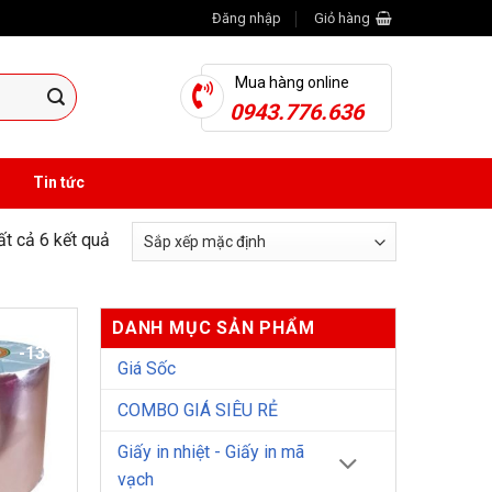
Đăng nhập
Giỏ hàng
Mua hàng online
0943.776.636
Tin tức
tất cả 6 kết quả
DANH MỤC SẢN PHẨM
-13%
Giá Sốc
COMBO GIÁ SIÊU RẺ
Giấy in nhiệt - Giấy in mã
vạch