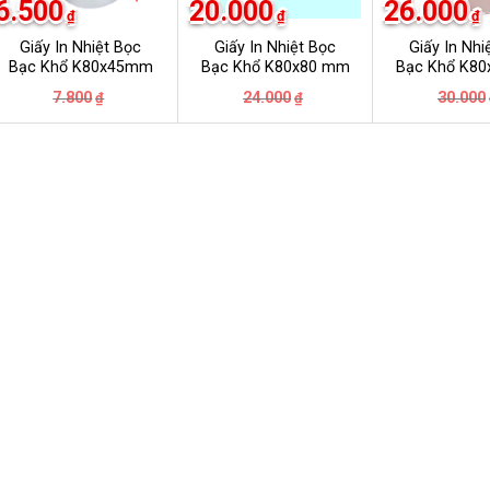
6.500
20.000
26.000
₫
₫
₫
Giấy In Nhiệt Bọc
Giấy In Nhiệt Bọc
Giấy In Nhi
Bạc Khổ K80x45mm
Bạc Khổ K80x80 mm
Bạc Khổ K8
Giá
Giá
Giá
Giá
7.800
24.000
30.000
₫
₫
gốc
hiện
gốc
hiện
là:
tại
là:
tại
7.800₫.
là:
24.000₫.
là:
6.500₫.
20.000₫.