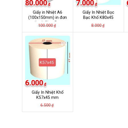
80.000
7.000
₫
₫
Giấy in Nhiệt A6
Giấy In Nhiệt Bọc
(100x150mm) in đơn
Bạc Khổ K80x45
tiktok ShopPee
Giá
Giá
Giá
Giá
100.000
8.000
₫
₫
Lazada …….
gốc
hiện
gốc
hiện
là:
tại
là:
tại
100.000₫.
là:
8.000₫.
là:
80.000₫.
7.000₫.
-8%
6.000
₫
Giấy In Nhiệt Khổ
K57x45 mm
Giá
Giá
6.500
₫
gốc
hiện
là:
tại
6.500₫.
là:
6.000₫.