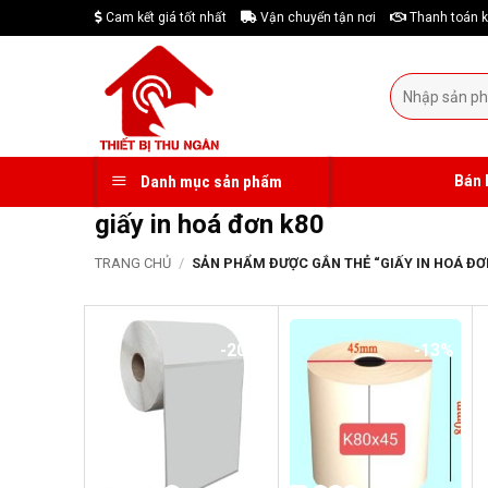
Skip
Cam kết giá tốt nhất
Vận chuyển tận nơi
Thanh toán k
to
content
Tìm
kiếm:
Bán 
Danh mục sản phẩm
giấy in hoá đơn k80
TRANG CHỦ
/
SẢN PHẨM ĐƯỢC GẮN THẺ “GIẤY IN HOÁ ĐƠ
-20%
-13%