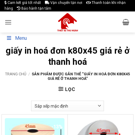
Skip
Cam kết giá tốt nhất
Vận chuyển tận nơi
Thanh toán khi nhận
hàng
Bảo hành tận tâm
to
content
Menu
giấy in hoá đơn k80x45 giá rẻ ở
thanh hoá
TRANG CHỦ
/
SẢN PHẨM ĐƯỢC GẮN THẺ “GIẤY IN HOÁ ĐƠN K80X45
GIÁ RẺ Ở THANH HOÁ”
LỌC
-13%
-17%