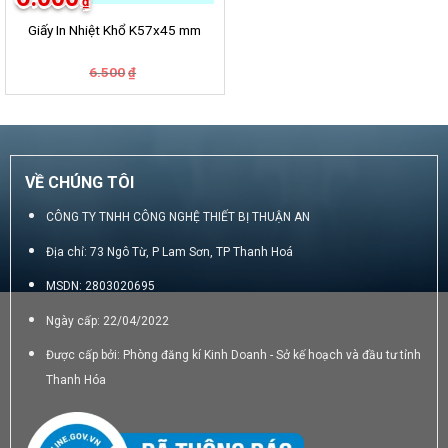
₫
Giấy In Nhiệt Khổ K57x45 mm
Giá
Giá
6.500
₫
gốc
hiện
là:
tại
6.500₫.
là:
6.000₫.
VỀ CHÚNG TÔI
CÔNG TY TNHH CÔNG NGHỆ THIẾT BỊ THUẬN AN
Địa chỉ: 73 Ngô Từ, P Lam Sơn, TP Thanh Hoá
MSDN: 2803020695
Ngày cấp: 22/04/2022
Được cấp bởi: Phòng đăng kí Kinh Doanh - Sở kế hoạch và đầu tư tỉnh
Thanh Hóa