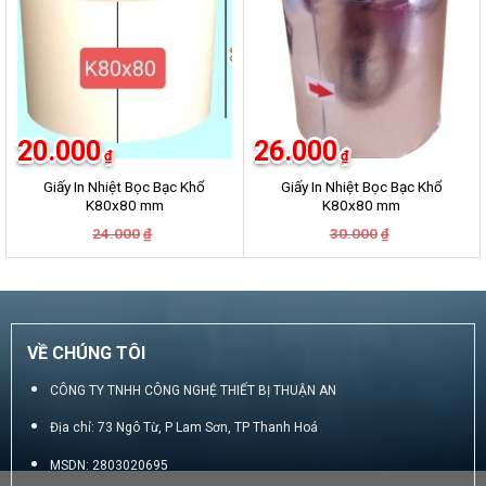
20.000
26.000
₫
₫
Giấy In Nhiệt Bọc Bạc Khổ
Giấy In Nhiệt Bọc Bạc Khổ
K80x80 mm
K80x80 mm
Giá
Giá
Giá
Giá
24.000
30.000
₫
₫
gốc
hiện
gốc
hiện
là:
tại
là:
tại
24.000₫.
là:
30.000₫.
là:
20.000₫.
26.000₫.
VỀ CHÚNG TÔI
CÔNG TY TNHH CÔNG NGHỆ THIẾT BỊ THUẬN AN
Địa chỉ: 73 Ngô Từ, P Lam Sơn, TP Thanh Hoá
MSDN: 2803020695