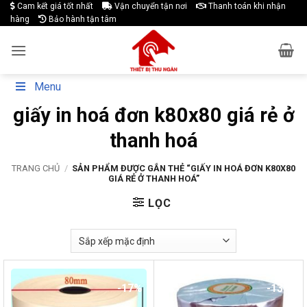
Skip
Cam kết giá tốt nhất
Vận chuyển tận nơi
Thanh toán khi nhận
hàng
Bảo hành tận tâm
to
content
Menu
giấy in hoá đơn k80x80 giá rẻ ở
thanh hoá
TRANG CHỦ
/
SẢN PHẨM ĐƯỢC GẮN THẺ “GIẤY IN HOÁ ĐƠN K80X80
GIÁ RẺ Ở THANH HOÁ”
LỌC
-17%
-13%