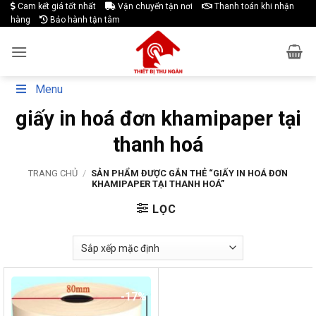
Skip
Cam kết giá tốt nhất
Vận chuyển tận nơi
Thanh toán khi nhận
hàng
Bảo hành tận tâm
to
content
Menu
giấy in hoá đơn khamipaper tại
thanh hoá
TRANG CHỦ
/
SẢN PHẨM ĐƯỢC GẮN THẺ “GIẤY IN HOÁ ĐƠN
KHAMIPAPER TẠI THANH HOÁ”
LỌC
-17%