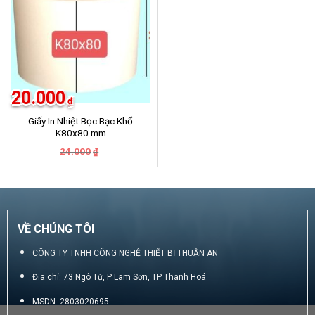
20.000
₫
Giấy In Nhiệt Bọc Bạc Khổ
K80x80 mm
Giá
Giá
24.000
₫
gốc
hiện
là:
tại
24.000₫.
là:
20.000₫.
VỀ CHÚNG TÔI
CÔNG TY TNHH CÔNG NGHỆ THIẾT BỊ THUẬN AN
Địa chỉ: 73 Ngô Từ, P Lam Sơn, TP Thanh Hoá
MSDN: 2803020695