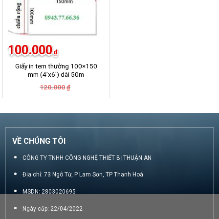
100.000
₫
Giấy in tem thường 100×150
mm (4’x6′) dài 50m
Giá
Giá
120.000
₫
gốc
hiện
là:
tại
120.000₫.
là:
100.000₫.
VỀ CHÚNG TÔI
CÔNG TY TNHH CÔNG NGHỆ THIẾT BỊ THUẬN AN
Địa chỉ: 73 Ngô Từ, P Lam Sơn, TP Thanh Hoá
MSDN: 2803020695
Ngày cấp: 22/04/2022