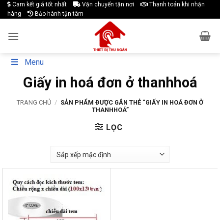
Skip
Cam kết giá tốt nhất
Vận chuyển tận nơi
Thanh toán khi nhận
hàng
Bảo hành tận tâm
to
content
Menu
Giấy in hoá đơn ở thanhhoá
TRANG CHỦ
/
SẢN PHẨM ĐƯỢC GẮN THẺ “GIẤY IN HOÁ ĐƠN Ở
THANHHOÁ”
LỌC
-17%