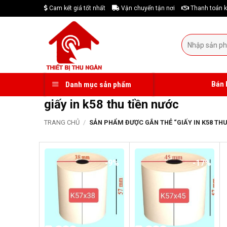
Skip
Cam kết giá tốt nhất
Vận chuyển tận nơi
Thanh toán k
to
content
Tìm
kiếm:
Bán 
Danh mục sản phẩm
giấy in k58 thu tiền nước
TRANG CHỦ
/
SẢN PHẨM ĐƯỢC GẮN THẺ “GIẤY IN K58 THU
-9%
-17%