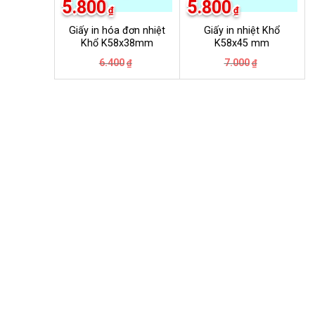
5.800
5.800
₫
₫
Giấy in hóa đơn nhiệt
Giấy in nhiệt Khổ
Khổ K58x38mm
K58x45 mm
Giá
Giá
Giá
Giá
6.400
7.000
₫
₫
gốc
hiện
gốc
hiện
là:
tại
là:
tại
6.400₫.
là:
7.000₫.
là:
5.800₫.
5.800₫.