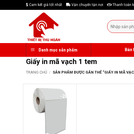
Skip
Cam kết giá tốt nhất
Vận chuyển tận nơi
Thanh toán k
to
content
Tìm
kiếm:
Bán 
Danh mục sản phẩm
Giấy in mã vạch 1 tem
TRANG CHỦ
/
SẢN PHẨM ĐƯỢC GẮN THẺ “GIẤY IN MÃ VẠC
-20%