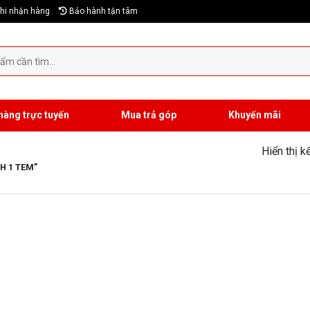
hi nhận hàng
Bảo hành tận tâm
hàng trực tuyến
Mua trả góp
Khuyến mãi
Hiển thị k
H 1 TEM”