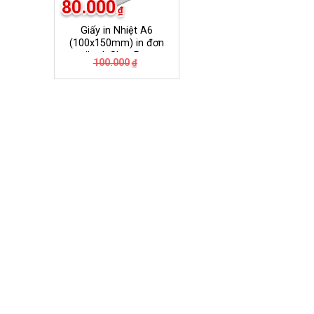
80.000
₫
Giấy in Nhiệt A6
(100x150mm) in đơn
tiktok ShopPee
Giá
Giá
100.000
₫
Lazada …….
gốc
hiện
là:
tại
100.000₫.
là:
80.000₫.