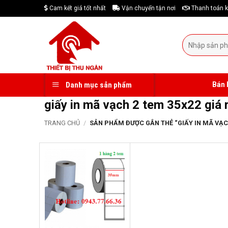
Skip
Cam kết giá tốt nhất
Vận chuyển tận nơi
Thanh toán k
to
content
Tìm
kiếm:
Bán 
Danh mục sản phẩm
giấy in mã vạch 2 tem 35x22 giá 
TRANG CHỦ
/
SẢN PHẨM ĐƯỢC GẮN THẺ “GIẤY IN MÃ VẠCH
-19%