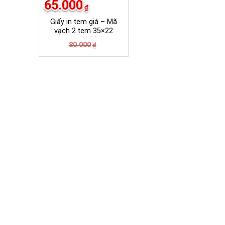
65.000
₫
Giấy in tem giá – Mã
vạch 2 tem 35×22
mm dài 30m
Giá
Giá
80.000
₫
gốc
hiện
là:
tại
80.000₫.
là:
65.000₫.