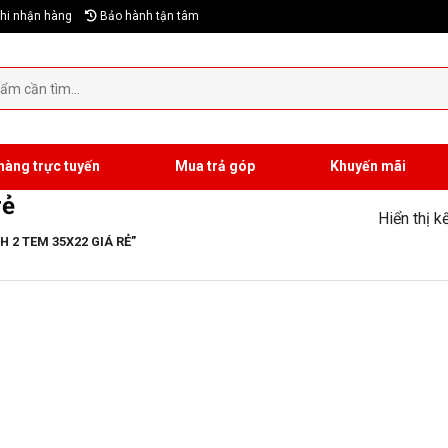
hi nhận hàng
Bảo hành tận tâm
hàng trực tuyến
Mua trả góp
Khuyến mãi
rẻ
Hiển thị k
 2 TEM 35X22 GIÁ RẺ”