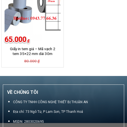
65.000
₫
Giấy in tem giá – Mã vạch 2
tem 35×22 mm dài 30m
Giá
Giá
80.000
₫
gốc
hiện
là:
tại
80.000₫.
là:
65.000₫.
VỀ CHÚNG TÔI
CÔNG TY TNHH CÔNG NGHỆ THIẾT BỊ THUẬN AN
Địa chỉ: 73 Ngô Từ, P Lam Sơn, TP Thanh Hoá
MSDN: 2803020695