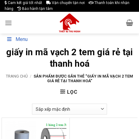
Skip
Cam kết giá tốt nhất
Vận chuyển tận nơi
Thanh toán khi nhận
hàng
Bảo hành tận tâm
to
content
Menu
giấy in mã vạch 2 tem giá rẻ tại
thanh hoá
TRANG CHỦ
/
SẢN PHẨM ĐƯỢC GẮN THẺ “GIẤY IN MÃ VẠCH 2 TEM
GIÁ RẺ TẠI THANH HOÁ”
LỌC
-19%