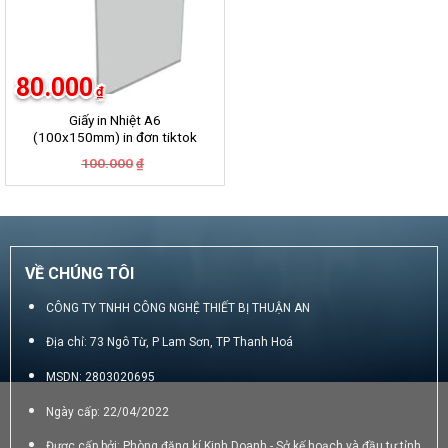
80.000
₫
Giấy in Nhiệt A6
(100x150mm) in đơn tiktok
ShopPee Lazada …….
Giá
Giá
100.000
₫
gốc
hiện
là:
tại
100.000₫.
là:
80.000₫.
VỀ CHÚNG TÔI
CÔNG TY TNHH CÔNG NGHỆ THIẾT BỊ THUẬN AN
Địa chỉ: 73 Ngô Từ, P Lam Sơn, TP Thanh Hoá
MSDN: 2803020695
Ngày cấp: 22/04/2022
Được cấp bởi: Phòng đăng kí Kinh Doanh - Sở kế hoạch và đầu tư tỉnh