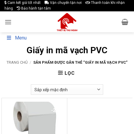
Skip
Cam kết giá tốt nhất
Vận chuyển tận nơi
Thanh toán khi nhận
hàng
Bảo hành tận tâm
to
content
Menu
Giấy in mã vạch PVC
TRANG CHỦ
/
SẢN PHẨM ĐƯỢC GẮN THẺ “GIẤY IN MÃ VẠCH PVC”
LỌC
-20%