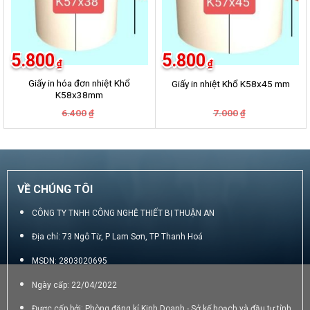
5.800
5.800
₫
₫
Giấy in hóa đơn nhiệt Khổ
Giấy in nhiệt Khổ K58x45 mm
K58x38mm
Giá
Giá
Giá
Giá
6.400
7.000
₫
₫
gốc
hiện
gốc
hiện
là:
tại
là:
tại
6.400₫.
là:
7.000₫.
là:
5.800₫.
5.800₫.
VỀ CHÚNG TÔI
CÔNG TY TNHH CÔNG NGHỆ THIẾT BỊ THUẬN AN
Địa chỉ: 73 Ngô Từ, P Lam Sơn, TP Thanh Hoá
MSDN: 2803020695
Ngày cấp: 22/04/2022
Được cấp bởi: Phòng đăng kí Kinh Doanh - Sở kế hoạch và đầu tư tỉnh