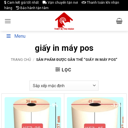
Skip
Cam kết giá tốt nhất
Vận chuyển tận nơi
Thanh toán khi nhận
hàng
Bảo hành tận tâm
to
content
Menu
giấy in máy pos
TRANG CHỦ
/
SẢN PHẨM ĐƯỢC GẮN THẺ “GIẤY IN MÁY POS”
LỌC
-9%
-17%