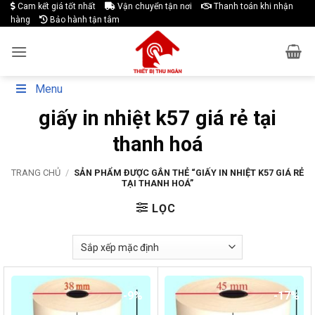
Skip
Cam kết giá tốt nhất
Vận chuyển tận nơi
Thanh toán khi nhận
hàng
Bảo hành tận tâm
to
content
Menu
giấy in nhiệt k57 giá rẻ tại
thanh hoá
TRANG CHỦ
/
SẢN PHẨM ĐƯỢC GẮN THẺ “GIẤY IN NHIỆT K57 GIÁ RẺ
TẠI THANH HOÁ”
LỌC
-9%
-17%