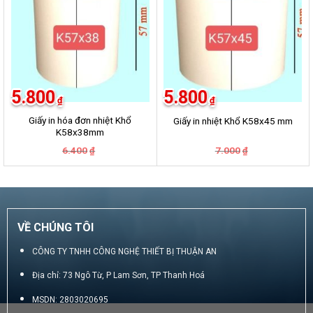
5.800
5.800
₫
₫
Giấy in hóa đơn nhiệt Khổ
Giấy in nhiệt Khổ K58x45 mm
K58x38mm
Giá
Giá
Giá
Giá
6.400
7.000
₫
₫
gốc
hiện
gốc
hiện
là:
tại
là:
tại
6.400₫.
là:
7.000₫.
là:
5.800₫.
5.800₫.
VỀ CHÚNG TÔI
CÔNG TY TNHH CÔNG NGHỆ THIẾT BỊ THUẬN AN
Địa chỉ: 73 Ngô Từ, P Lam Sơn, TP Thanh Hoá
MSDN: 2803020695