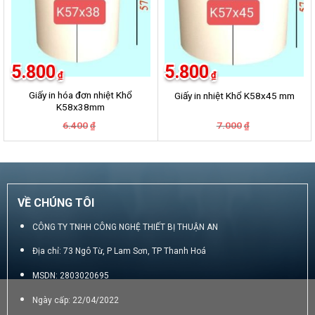
5.800
5.800
₫
₫
Giấy in hóa đơn nhiệt Khổ
Giấy in nhiệt Khổ K58x45 mm
K58x38mm
Giá
Giá
Giá
Giá
6.400
7.000
₫
₫
gốc
hiện
gốc
hiện
là:
tại
là:
tại
6.400₫.
là:
7.000₫.
là:
5.800₫.
5.800₫.
VỀ CHÚNG TÔI
CÔNG TY TNHH CÔNG NGHỆ THIẾT BỊ THUẬN AN
Địa chỉ: 73 Ngô Từ, P Lam Sơn, TP Thanh Hoá
MSDN: 2803020695
Ngày cấp: 22/04/2022