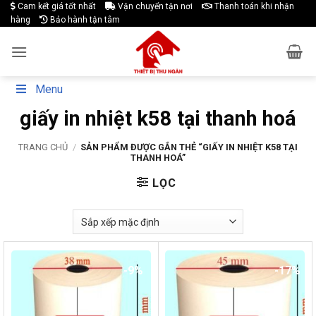
Skip
Cam kết giá tốt nhất
Vận chuyển tận nơi
Thanh toán khi nhận
hàng
Bảo hành tận tâm
to
content
Menu
giấy in nhiệt k58 tại thanh hoá
TRANG CHỦ
/
SẢN PHẨM ĐƯỢC GẮN THẺ “GIẤY IN NHIỆT K58 TẠI
THANH HOÁ”
LỌC
-9%
-17%