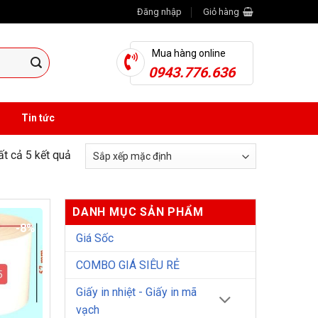
Đăng nhập
Giỏ hàng
Mua hàng online
0943.776.636
Tin tức
tất cả 5 kết quả
DANH MỤC SẢN PHẨM
-8%
Giá Sốc
COMBO GIÁ SIÊU RẺ
Giấy in nhiệt - Giấy in mã
vạch