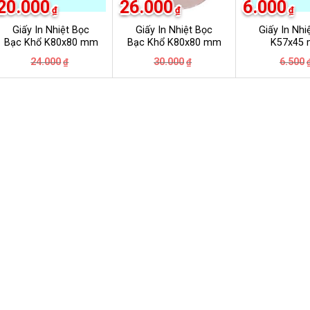
20.000
26.000
6.000
₫
₫
₫
Giấy In Nhiệt Bọc
Giấy In Nhiệt Bọc
Giấy In Nhi
Bạc Khổ K80x80 mm
Bạc Khổ K80x80 mm
K57x45
Giá
Giá
Giá
Giá
24.000
30.000
6.500
₫
₫
gốc
hiện
gốc
hiện
là:
tại
là:
tại
24.000₫.
là:
30.000₫.
là:
20.000₫.
26.000₫.