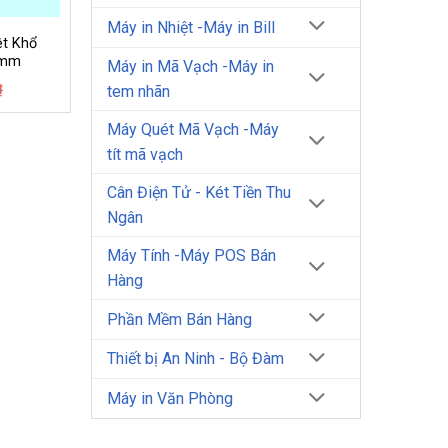
Máy in Nhiệt -Máy in Bill
ệt Khổ
 mm
Máy in Mã Vạch -Máy in
Giá
Giá
₫
tem nhãn
gốc
hiện
là:
tại
Máy Quét Mã Vạch -Máy
6.500₫.
là:
6.000₫.
tít mã vạch
Cân Điện Tử - Két Tiền Thu
Ngân
Máy Tính -Máy POS Bán
Hàng
Phần Mềm Bán Hàng
Thiết bị An Ninh - Bộ Đàm
Máy in Văn Phòng