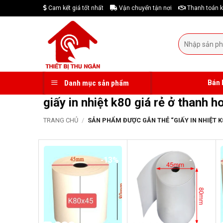
Skip
Cam kết giá tốt nhất
Vận chuyển tận nơi
Thanh toán k
to
content
Tìm
kiếm:
Bán 
Danh mục sản phẩm
giấy in nhiệt k80 giá rẻ ở thanh h
TRANG CHỦ
/
SẢN PHẨM ĐƯỢC GẮN THẺ “GIẤY IN NHIỆT K8
-13%
-17%