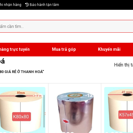
hi nhận hàng
Bảo hành tận tâm
hàng trực tuyến
Mua trả góp
Khuyến mãi
oá
Hiển thị 
0 GIÁ RẺ Ở THANH HOÁ”
-17%
-13%