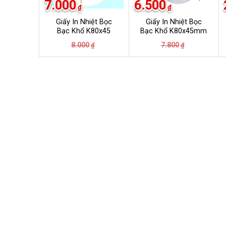
7.000
6.500
₫
₫
Giấy In Nhiệt Bọc
Giấy In Nhiệt Bọc
Bạc Khổ K80x45
Bạc Khổ K80x45mm
Giá
Giá
Giá
Giá
8.000
7.800
₫
₫
gốc
hiện
gốc
hiện
là:
tại
là:
tại
8.000₫.
là:
7.800₫.
là:
7.000₫.
6.500₫.