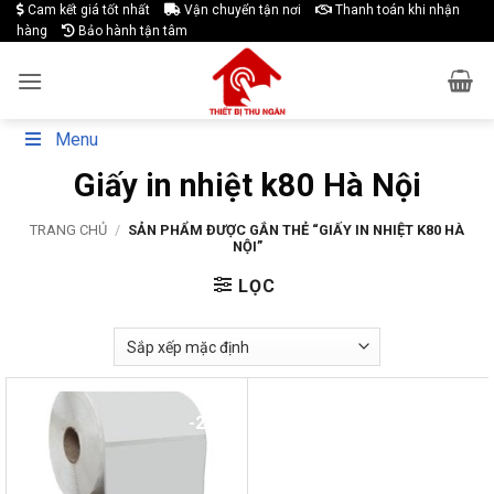
Skip
Cam kết giá tốt nhất
Vận chuyển tận nơi
Thanh toán khi nhận
hàng
Bảo hành tận tâm
to
content
Menu
Giấy in nhiệt k80 Hà Nội
TRANG CHỦ
/
SẢN PHẨM ĐƯỢC GẮN THẺ “GIẤY IN NHIỆT K80 HÀ
NỘI”
LỌC
-20%