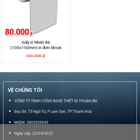
80.000
₫
Giấy in Nhiệt A6
(100x150mm) in đơn tiktok
ShopPee Lazada …….
Giá
Giá
100.000
₫
gốc
hiện
là:
tại
100.000₫.
là:
80.000₫.
VỀ CHÚNG TÔI
CÔNG TY TNHH CÔNG NGHỆ THIẾT BỊ THUẬN AN
Địa chỉ: 73 Ngô Từ, P Lam Sơn, TP Thanh Hoá
MSDN: 2803020695
Ngày cấp: 22/04/2022